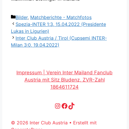
Kategorien
Bilder
,
Matchberichte - Matchfotos
Spezia-INTER 1:3, 15.04.2022 (Presidente
Lukas in Ligurien)
Inter Club Austria / Tirol (Cupsemi INTER-
Milan 3:0, 19.04.2022)
Impressum | Verein Inter Mailand Fanclub
Austria mit Sitz Bludenz, ZVR-Zahl
1864611724
Instagram
Facebook
TikTok
© 2026 Inter Club Austria
• Erstellt mit