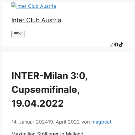
Zum
Inhalt
Inter Club Austria
springen
Menü
Instagram
Faceboo
TikTok
INTER-Milan 3:0,
Cupsemifinale,
19.04.2022
14. Januar 2024
19. April 2022
von
magbeat
Maximilian Stöllinger in Mailand