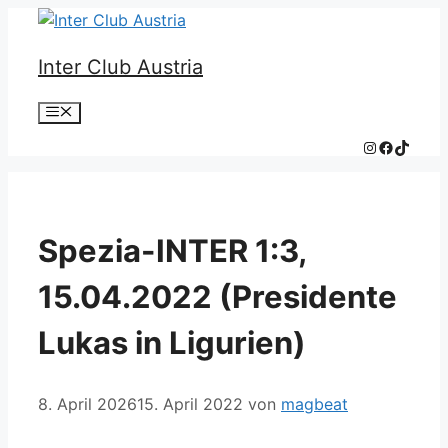
Zum
Inhalt
Inter Club Austria
springen
Menü
Instagram
Faceboo
TikTok
Spezia-INTER 1:3,
15.04.2022 (Presidente
Lukas in Ligurien)
8. April 2026
15. April 2022
von
magbeat