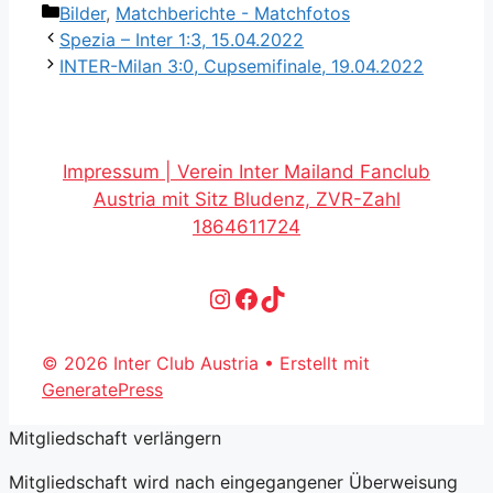
Kategorien
Bilder
,
Matchberichte - Matchfotos
Spezia – Inter 1:3, 15.04.2022
INTER-Milan 3:0, Cupsemifinale, 19.04.2022
Impressum | Verein Inter Mailand Fanclub
Austria mit Sitz Bludenz, ZVR-Zahl
1864611724
Instagram
Facebook
TikTok
© 2026 Inter Club Austria
• Erstellt mit
GeneratePress
Mitgliedschaft verlängern
Mitgliedschaft wird nach eingegangener Überweisung