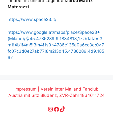
Inhaber ist unsere Legende
Marco Matrix
Materazzi
https://www.space23.it/
https://www.google.at/maps/place/Space23+
(Milano)/@45.4786289,9.1834813,17z/data=!3
m1!4b1!4m5!3m4!1s0x4786c135a0a6cc3d:0x7
fc07c3d0e27ab77!8m2!3d45.4786289!4d9.185
67
Impressum | Verein Inter Mailand Fanclub
Austria mit Sitz Bludenz, ZVR-Zahl 1864611724
Instagram
Facebook
TikTok