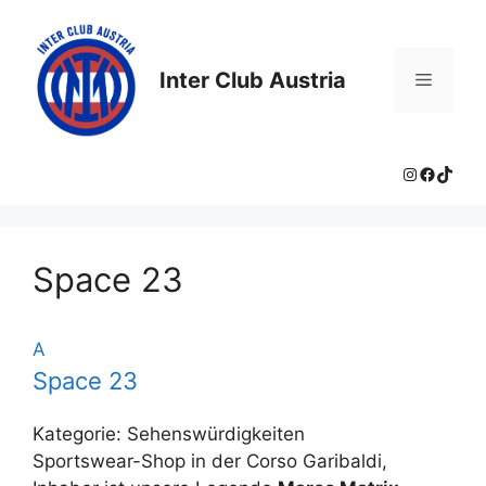
Zum
Inhalt
springen
Inter Club Austria
Menü
Instagram
Facebo
TikTo
Space 23
A
Space 23
Kategorie: Sehenswürdigkeiten
Sportswear-Shop in der Corso Garibaldi,