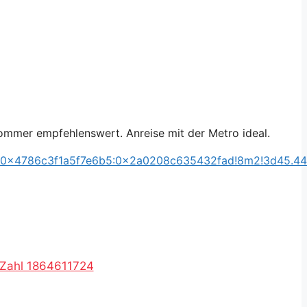
 Sommer empfehlenswert. Anreise mit der Metro ideal.
m4!1s0x4786c3f1a5f7e6b5:0x2a0208c635432fad!8m2!3d45.4
R-Zahl 1864611724