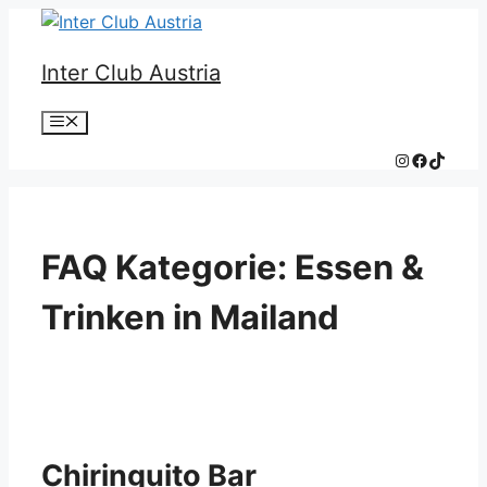
Zum
Inhalt
Inter Club Austria
springen
Menü
Instagram
Faceboo
TikTok
FAQ Kategorie:
Essen &
Trinken in Mailand
Chiringuito Bar