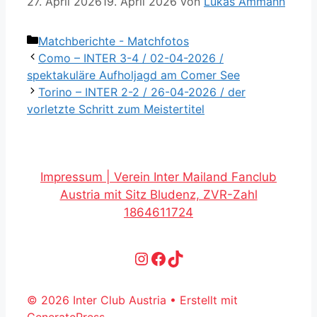
27. April 2026
19. April 2026
von
Lukas Ammann
Kategorien
Matchberichte - Matchfotos
Como – INTER 3-4 / 02-04-2026 /
spektakuläre Aufholjagd am Comer See
Torino – INTER 2-2 / 26-04-2026 / der
vorletzte Schritt zum Meistertitel
Impressum | Verein Inter Mailand Fanclub
Austria mit Sitz Bludenz, ZVR-Zahl
1864611724
Instagram
Facebook
TikTok
© 2026 Inter Club Austria
• Erstellt mit
GeneratePress