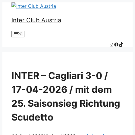
Zum
Inhalt
Inter Club Austria
springen
Menü
Instagram
Faceboo
TikTok
INTER – Cagliari 3-0 /
17-04-2026 / mit dem
25. Saisonsieg Richtung
Scudetto