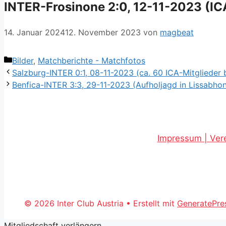
INTER-Frosinone 2:0, 12-11-2023 (IC
14. Januar 2024
12. November 2023
von
magbeat
Kategorien
Bilder
,
Matchberichte - Matchfotos
Salzburg-INTER 0:1, 08-11-2023 (ca. 60 ICA-Mitglieder 
Benfica-INTER 3:3, 29-11-2023 (Aufholjagd in Lissabhon,
Impressum | Vere
© 2026 Inter Club Austria
• Erstellt mit
GeneratePre
Mitgliedschaft verlängern