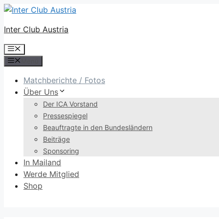
Zum
Inhalt
Inter Club Austria
springen
Menü
Menü
Matchberichte / Fotos
Über Uns
Der ICA Vorstand
Pressespiegel
Beauftragte in den Bundesländern
Beiträge
Sponsoring
In Mailand
Werde Mitglied
Shop