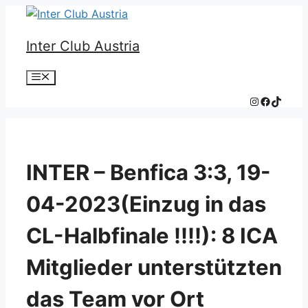
Zum
Inhalt
Inter Club Austria
springen
Menü
Instagram
Faceboo
TikTok
INTER – Benfica 3:3, 19-
04-2023(Einzug in das
CL-Halbfinale !!!!): 8 ICA
Mitglieder unterstützten
das Team vor Ort