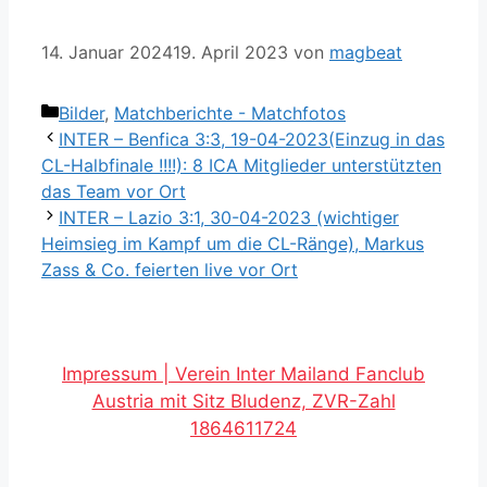
14. Januar 2024
19. April 2023
von
magbeat
Kategorien
Bilder
,
Matchberichte - Matchfotos
INTER – Benfica 3:3, 19-04-2023(Einzug in das
CL-Halbfinale !!!!): 8 ICA Mitglieder unterstützten
das Team vor Ort
INTER – Lazio 3:1, 30-04-2023 (wichtiger
Heimsieg im Kampf um die CL-Ränge), Markus
Zass & Co. feierten live vor Ort
Impressum | Verein Inter Mailand Fanclub
Austria mit Sitz Bludenz, ZVR-Zahl
1864611724