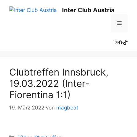
Zum
Inter Club Austria
Inhalt
springen
Menü
Instagram
Facebo
TikTo
Clubtreffen Innsbruck,
19.03.2022 (Inter-
Fiorentina 1:1)
19. März 2022
von
magbeat
Kategorien