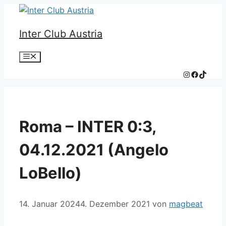
Zum
Inhalt
Inter Club Austria
springen
Menü
Instagram
Faceboo
TikTok
Roma – INTER 0:3,
04.12.2021 (Angelo
LoBello)
14. Januar 2024
4. Dezember 2021
von
magbeat