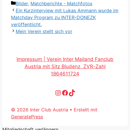
Kategorien
Bilder
,
Matchberichte - Matchfotos
Ein Kurzinterview mit Lukas Ammann wurde im
Matchday Program zu INTER-DONEZK
veröffentlicht.
Mein Verein stellt sich vor
Impressum | Verein Inter Mailand Fanclub
Austria mit Sitz Bludenz, ZVR-Zahl
1864611724
Instagram
Facebook
TikTok
© 2026 Inter Club Austria
• Erstellt mit
GeneratePress
Mitgliedschaft verlängern